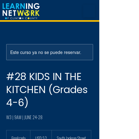
Este curso ya no se puede reservar.
#28 KIDS IN THE
KITCHEN (Grades
4-6)
W3 | 9AM | JUNE 24-28
52
dólares
Finalizado
F
USD 52
South Jackson Street
estadounidenses