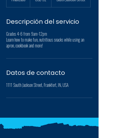
i
n
a
Descripción del servicio
l
i
Grades 4-6 from 9am-12pm
z
Learn how to make fun, nutritious snacks while using an
a
apron, cookbook and more!
d
o
Datos de contacto
1111 South Jackson Street, Frankfort, IN, USA