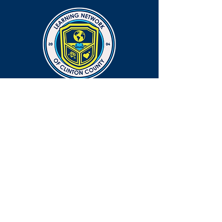
CONNECT
EMAIL
info@lnocc.org
PHONE
765-659-6380 ext. 1814