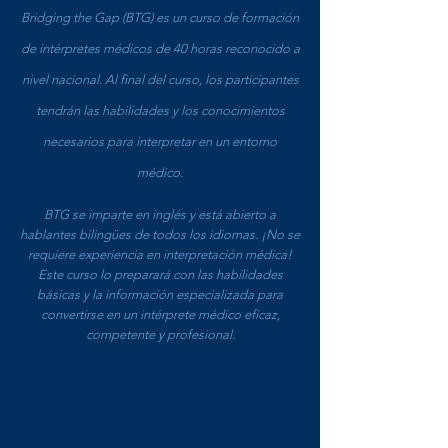
Bridging the Gap (BTG) es un curso de formación
de intérpretes médicos de 40 horas reconocido a
nivel nacional. Al final del curso, los participantes
tendrán las habilidades y los conocimientos
necesarios para interpretar en un entorno
médico.
BTG se imparte en inglés y está abierto a
hablantes bilingües de todos los idiomas. ¡No se
requiere experiencia en interpretación médica!
Este curso lo preparará con las habilidades
básicas y la información especializada para
convertirse en un intérprete médico eficaz,
competente y profesional.
Lo que aprendes
HABILIDADES BÁSICAS
DEL INTÉRPRETE