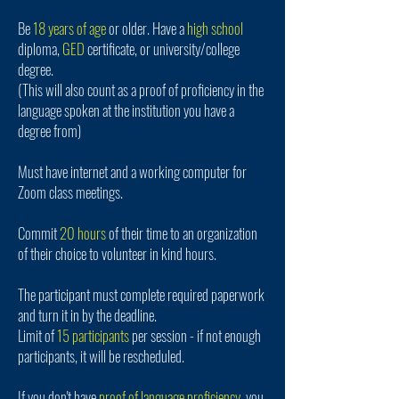
Be
18 years of age
or older. Have a
high school
diploma,
GED
certificate, or university/college
degree.
(This will also count as a proof of proficiency in the
language spoken at the institution you have a
degree from)
Must have internet and a working computer for
Zoom class meetings.
Commit
20 hours
of their time to an organization
of their choice to volunteer in kind hours.
The participant must complete required paperwork
and turn it in by the deadline.
Limit of
15 participants
per session - if not enough
participants, it will be rescheduled. ​
If you don't have
proof of language proficiency
, you