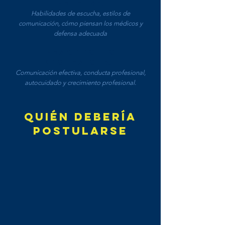
DEFENSA
Habilidades de escucha, estilos de
comunicación, cómo piensan los médicos y
defensa adecuada
DESARROLLO
PROFESIONAL
Comunicación efectiva, conducta profesional,
autocuidado y crecimiento profesional.
Quién debería
postularse