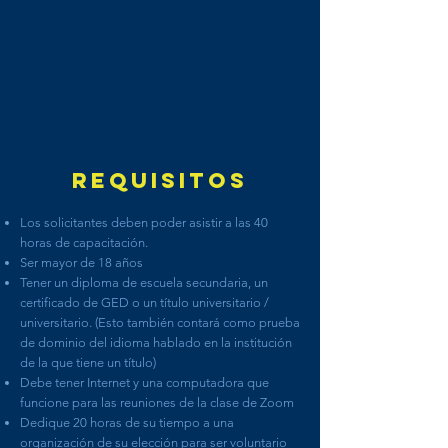
Requisitos
Los solicitantes deben poder asistir a las 40
horas de capacitación.
Ser mayor de 18 años
Tener un diploma de escuela secundaria, un
certificado de GED o un título universitario /
universitario. (Esto también contará como prueba
de dominio del idioma hablado en la institución
de la que tiene un título)
Debe tener Internet y una computadora que
funcione para las reuniones de la clase de Zoom
Dedique 20 horas de su tiempo a una
organización de su elección para ser voluntario