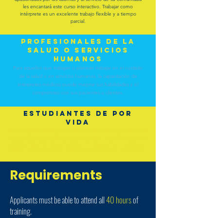
les encantará este curso interactivo. Trabajar como
intérprete es un excelente trabajo flexible y a tiempo
parcial.
PROFESIONALES DE LA
SALUD O SERVICIOS
HUMANOS
Para aquellos que trabajan o planean trabajar en el cuidado
de la salud o en servicios humanos, la capacitación de
intérpretes médicos puede mejorar sus habilidades y el
compromiso con sus pacientes o clientes.
ESTUDIANTES DE POR
VIDA
Si es un jubilado bilingüe o está interesado en seguir una nueva
carrera, la interpretación médica le permite tener un horario de
trabajo flexible y lograr su objetivo de retribuir a su comunidad.
Requirements
Applicants must be able to attend all
40 hours
of
training.