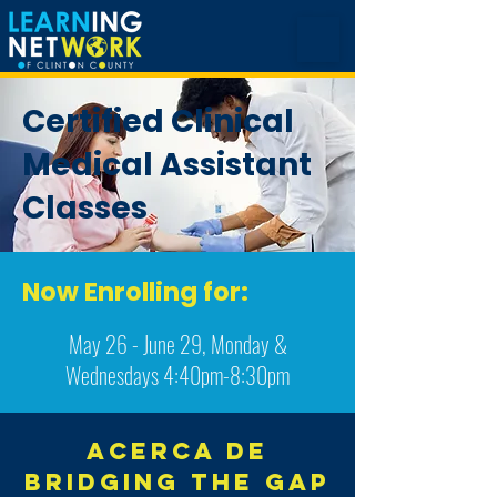
Certified Clinical
Medical Assistant
Classes
Now Enrolling for:
May 26 - June 29, Monday &
Wednesdays 4:40pm-8:30pm
Acerca de
Bridging the gap