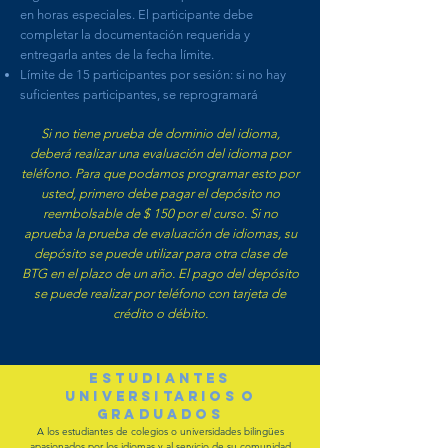
en horas especiales. El participante debe
completar la documentación requerida y
entregarla antes de la fecha límite.
Límite de 15 participantes por sesión: si no hay
suficientes participantes, se reprogramará
Si no tiene prueba de dominio del idioma,
deberá realizar una evaluación del idioma por
teléfono. Para que podamos programar esto por
usted, primero debe pagar el depósito no
reembolsable de $ 150 por el curso. Si no
aprueba la prueba de evaluación de idiomas, su
depósito se puede utilizar para otra clase de
BTG en el plazo de un año. El pago del depósito
se puede realizar por teléfono con tarjeta de
crédito o débito.
ESTUDIANTES
UNIVERSITARIOS
O
GRADUADOS
A los estudiantes de colegios o universidades bilingües
apasionados por los idiomas y al servicio de su comunidad