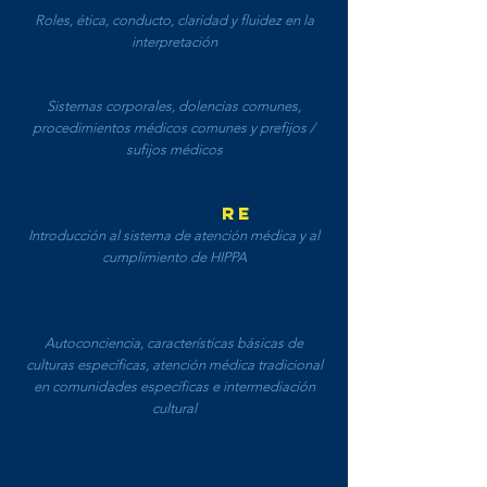
Roles, ética, conducto, claridad y fluidez en la
interpretación
TERMINOLOGÍA MEDICA
Sistemas corporales, dolencias comunes,
procedimientos médicos comunes y prefijos /
sufijos médicos
INFORMACIÓN SOBRE LA
SALUD CA
RE
Introducción al sistema de atención médica y al
cumplimiento de HIPPA
LA CULTURA EN LA
INTERPRETACIÓN
Autoconciencia, características básicas de
culturas específicas, atención médica tradicional
en comunidades específicas e intermediación
cultural
HABILIDADES DE
COMUNICACIÓN PARA LA