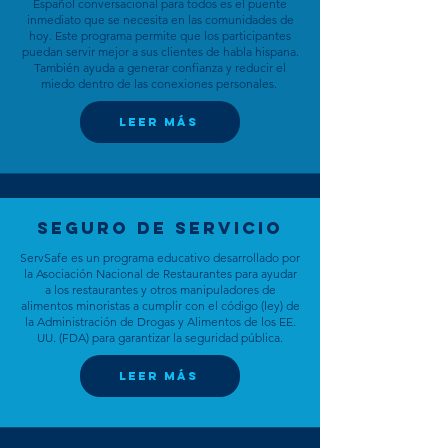
Español conversacional para todos es el puente
inmediato que se necesita en las comunidades de
hoy. Este programa permite que los participantes
puedan servir mejor a sus clientes de habla hispana.
También ayuda a generar confianza y reducir el
miedo dentro de las conexiones personales.
leer más
seguro de servicio
ServSafe es un programa educativo desarrollado por
la Asociación Nacional de Restaurantes para ayudar
a los restaurantes y otros manipuladores de
alimentos minoristas a cumplir con el código (ley) de
la Administración de Drogas y Alimentos de los EE.
UU. (FDA) para garantizar la seguridad pública.
leer más