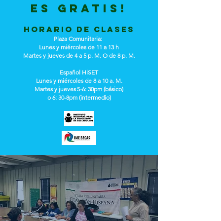
ES GRATIS!
Horario de clases
Plaza Comunitaria:
Lunes y miércoles de 11 a 13 h
Martes y jueves de 4 a 5 p. M. O de 8 p. M.
Español HiSET
Lunes y miércoles de 8 a 10 a. M.
Martes y jueves
5-6: 30pm (básico)
o 6: 30-8pm (intermedio)