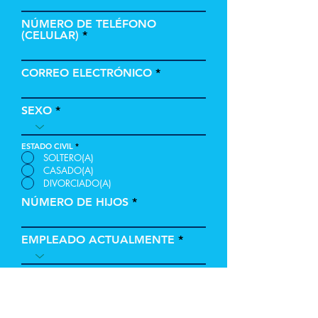
NÚMERO DE TELÉFONO
(CELULAR)
CORREO ELECTRÓNICO
SEXO
ESTADO CIVIL
*
SOLTERO(A)
CASADO(A)
DIVORCIADO(A)
NÚMERO DE HIJOS
EMPLEADO ACTUALMENTE
LUGAR DE NACIMIENTO
CIUDADANO DE LOS ESTADOS UNIDOS
*