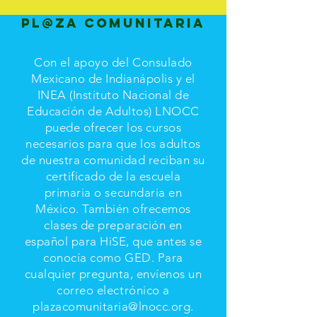
Pl@za comunitaria
Con el apoyo del Consulado
Mexicano de Indianápolis y el
INEA (Instituto Nacional de
Educación de Adultos) LNOCC
puede ofrecer los cursos
necesarios para que los adultos
de nuestra comunidad reciban su
certificado de la escuela
primaria o secundaria en
México. También ofrecemos
clases de preparación en
español para HiSE, que antes se
conocía como GED. Para
cualquier pregunta, envíenos un
correo electrónico a
plazacomunitaria@lnocc.org
.