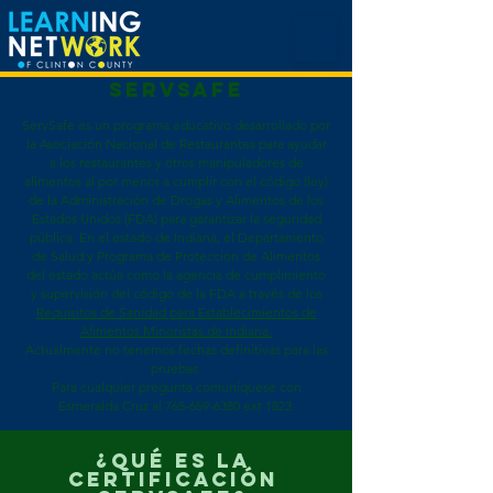
ServSafe
ServSafe es un programa educativo desarrollado por
la Asociación Nacional de Restaurantes para ayudar
a los restaurantes y otros manipuladores de
alimentos al por menor a cumplir con el código (ley)
de la Administración de Drogas y Alimentos de los
Estados Unidos (FDA) para garantizar la seguridad
pública. En el estado de Indiana, el Departamento
de Salud y Programa de Protección de Alimentos
del estado actúa como la agencia de cumplimiento
y supervisión del código de la FDA a través de los
Requisitos de Sanidad para Establecimientos de
Alimentos Minoristas de Indiana.
Actualmente no tenemos fechas definitivas para las
pruebas.
Para cualquier pregunta comuníquese con
Esmeralda Cruz al
765-659-6380
ext 1823.
¿Qué es la
certificación