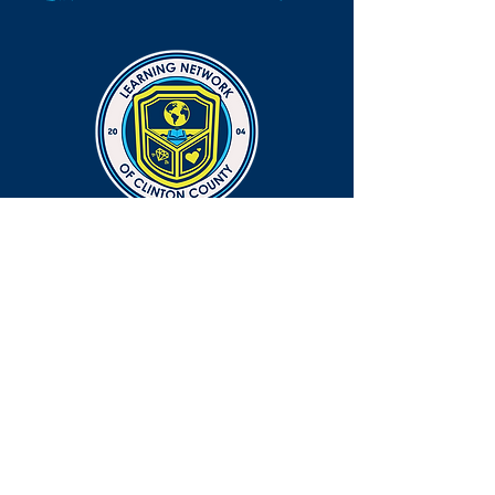
CONNECT
EMAIL
info@lnocc.org
PHONE
765-659-6380 ext. 1814